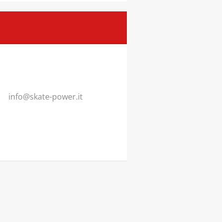
info@ska
te-power
.it