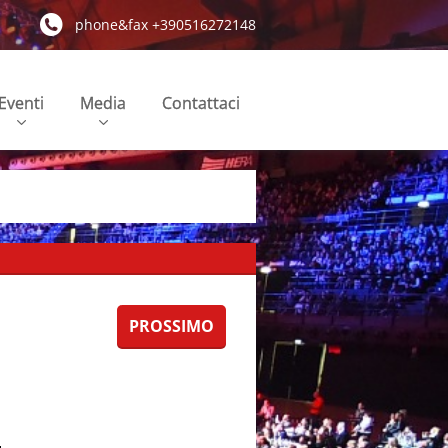
phone&fax +390516272148
Eventi
Media
Contattaci
PROSSIMO