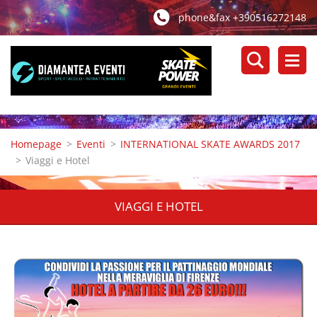
phone&fax +390516272148
Homepage
>
Eventi
>
INTERNATIONAL SKATE AWARDS 2017
>
Viaggi e Hotel
VIAGGI E HOTEL