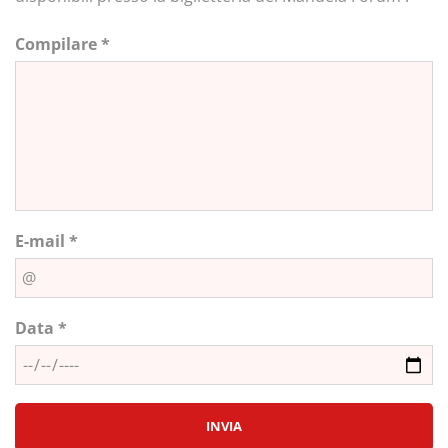
Compilare *
E-mail *
Data *