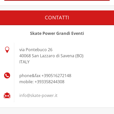
CONTATTI
Skate Power Grandi Eventi
via Pontebuco 26
40068 San Lazzaro di Savena (BO)
ITALY
phone&fax +390516272148
mobile: +393358244308
info@ska
te-power
.it