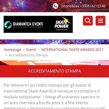
phone&fax +390516272148
Homepage
>
Eventi
>
INTERNATIONAL SKATE AWARDS 2017
>
Accreditamento Stampa
ACCREDITAMENTO STAMPA
Per ottenere l'accredito stampa per gli eventi di
International Skate Awards è necessario compilare il
modulo sottostante. I fotografi potranno operare in
un'area riservata a bordo pista e a fine evento
metteranno a disposizione una selezione dei loro scatti