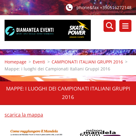
phone&fax +390516272148
Homepage
>
Eventi
>
CAMPIONATI ITALIANI GRUPPI 2016
>
Mappe: i luoghi dei Campionati Italiani Gruppi 2016
MAPPE: I LUOGHI DEI CAMPIONATI ITALIANI GRUPPI
2016
scarica la mappa