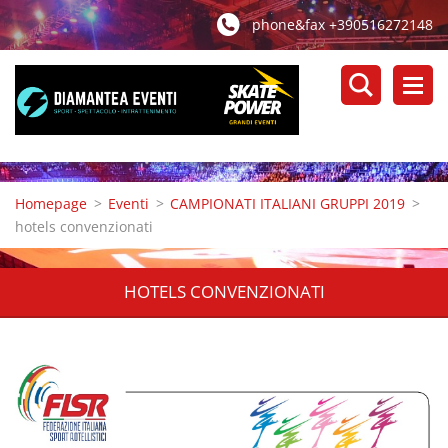
phone&fax +390516272148
Homepage
>
Eventi
>
CAMPIONATI ITALIANI GRUPPI 2019
>
hotels convenzionati
HOTELS CONVENZIONATI