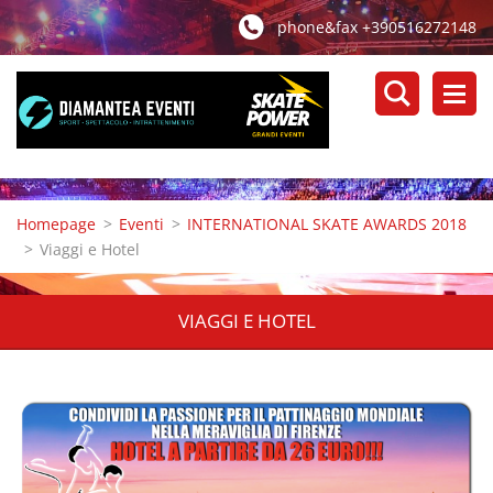
phone&fax +390516272148
Homepage
>
Eventi
>
INTERNATIONAL SKATE AWARDS 2018
>
Viaggi e Hotel
VIAGGI E HOTEL