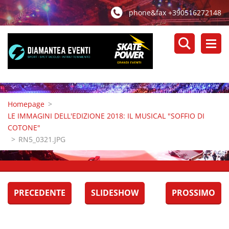
phone&fax +390516272148
Homepage
>
LE IMMAGINI DELL'EDIZIONE 2018: IL MUSICAL "SOFFIO DI
COTONE"
>
RN5_0321.JPG
PRECEDENTE
SLIDESHOW
PROSSIMO