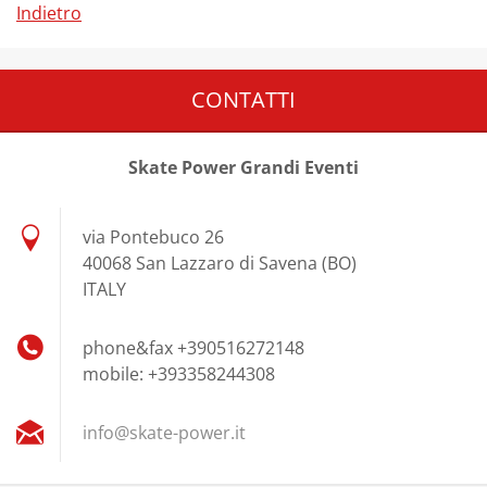
Indietro
CONTATTI
Skate Power Grandi Eventi
via Pontebuco 26
40068 San Lazzaro di Savena (BO)
ITALY
phone&fax +390516272148
mobile: +393358244308
info@ska
te-power
.it