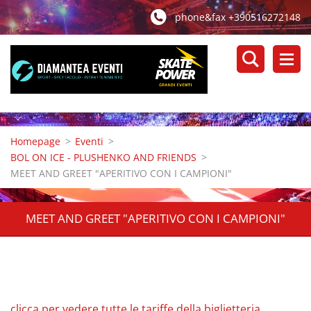
phone&fax +390516272148
Homepage
>
Eventi
>
BOL ON ICE - PLUSHENKO AND FRIENDS
>
MEET AND GREET "APERITIVO CON I CAMPIONI"
MEET AND GREET "APERITIVO CON I CAMPIONI"
clicca per vedere tutte le tariffe della biglietteria