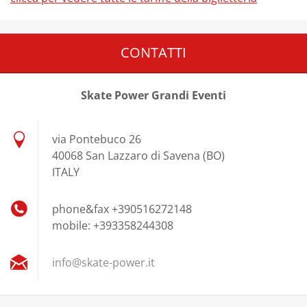
CONTATTI
Skate Power Grandi Eventi
via Pontebuco 26
40068 San Lazzaro di Savena (BO)
ITALY
phone&fax +390516272148
mobile: +393358244308
info@ska
te-power
.it