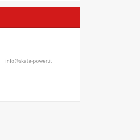
info@ska
te-power
.it