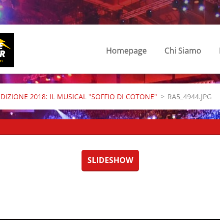
Homepage
Chi Siamo
EDIZIONE 2018: IL MUSICAL "SOFFIO DI COTONE"
>
RA5_4944.JPG
SLIDESHOW