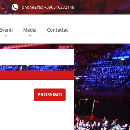
phone&fax +390516272148
Eventi
Media
Contattaci
PROSSIMO