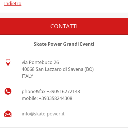
Indietro
CONTATTI
Skate Power Grandi Eventi
via Pontebuco 26
40068 San Lazzaro di Savena (BO)
ITALY
phone&fax +390516272148
mobile: +393358244308
info@ska
te-power
.it