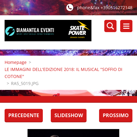
phone&fax +390516272148
Homepage
>
LE IMMAGINI DELL'EDIZIONE 2018: IL MUSICAL "SOFFIO DI
COTONE"
>
RA5_5019.JPG
PRECEDENTE
SLIDESHOW
PROSSIMO