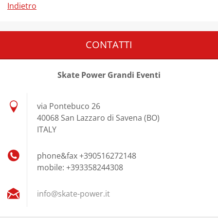
Indietro
CONTATTI
Skate Power Grandi Eventi
via Pontebuco 26
40068 San Lazzaro di Savena (BO)
ITALY
phone&fax +390516272148
mobile: +393358244308
info@ska
te-power
.it