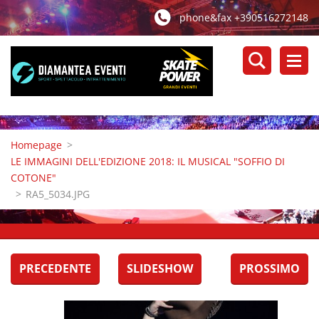
phone&fax +390516272148
Homepage
>
LE IMMAGINI DELL'EDIZIONE 2018: IL MUSICAL "SOFFIO DI
COTONE"
>
RA5_5034.JPG
PRECEDENTE
SLIDESHOW
PROSSIMO